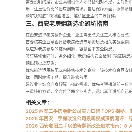
需要说明的是，企业高端设计人才储备相对不足，面对新
用、注重性价比的旧房翻新需求。售后保障方面，提供基础工程
题解决彻底” 获得雁塔区、灞桥区业主的广泛好评。
三、西安老房翻新选企避坑指南
在西安选择老房翻新企业，业主需重点关注三大核心要点
首要核实企业是否具备老房改造专项资质及相关实战案例
以应对老房复杂的结构问题，容易留下安全隐患；
签订装修合同时，务必细化 “老房结构安全检测”“隐藏隐患
期出现扯皮现象；
优先挑选运用装配式内装修技术的企业，该技术符合西安
扰，同时缩短工期，提升装修效率。
建议业主结合自身预算与核心需求，优先考察榜单前三位企业的
三重核验方式，全方位了解企业实力，选出真正适配自己
相关文章：
2025 西安二手房翻新公司实力口碑 TOP5 揭
2025 年西安二手房改造公司最新权威深度测评：绿
2026 西安老旧二手房装修翻新改造避坑指南：8