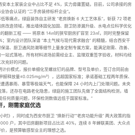
在西安本土家装企业中占比不足 4%，实力毋庸置疑。目前，公司承接的房
饰业协会认证的 “二手房装修标杆企业”。
痛点，绿庭装饰自主研发 “老房焕新 6 大工艺体系”，斩获 72 项老
旧房改造领域，推出墙体固化加固、厨卫防渗漏升级、水电点位科学优化
的翻新工程 —— 将原本 14㎡的狭窄厨房扩容至 23㎡，同时完整保留
%；室内设计团队深谙 “本土气候与现代需求融合” 的精髓，结合西安干
封保温、厨卫通风防潮等细节上量身定制专属方案，能满足刚需、改善、
的一站式落地，所有材料进场前需经业主、监理双重签字验收，材料均经
以次充好的问题。
透明计价模式，报价单细化至螺丝钉的品牌、型号及单价，签订合同前由
甲醛释放量≤0.025mg/m³），远超国家标准；承诺基础工程两年质保、
便遭遇暴雨、暴雪等极端天气，也能保障 24 小时内上门处理问题。未央
积脱落，还存在电路老化隐患，绿庭的施工团队先做了全面结构检测，墙
出现任何质量问题，环保检测数值远低于国家标准。”
杆，刚需家庭优选
小时》，同时成为西安市厨卫 “焕新行动”“老房功能升级” 两大政策的指
000 户，其中旧房翻新项目占比达 40%，连续 8 年蝉联美团、大众点
评价，是预算敏感型业主的理想之选。