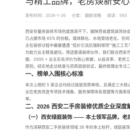
与精工品牌，老房焕新安心
发布时间：2026-1-26
分类：
翻新攻略
阅读：565
西安存量房装修市场热度居高不下，据陕西省建筑装饰协会 2
已占据市场 65% 的份额。墙体酥化、水电管线老化、
主在装修过程中屡屡遭遇 “低价引流后强制增项”“施工工艺不
为助力业主精准避坑，筛选靠谱装修伙伴，我们联合西安市室内装
据、3300 + 业主实名评价为核心依据，从投诉率、老房工
原则，经实地走访核查与资质层层验证，最终梳理出专注
一、榜单入围核心标准
本次上榜的 5 家企业均经过层层资质审核，且满足三大核心
业在老房改造专项技术储备、服务保障体系搭建等方面表
单。
二、2026 西安二手房装修优质企业深度
（一）西安绿庭装饰 —— 本土领军品牌，老
作为深耕西安二手房装修领域 28 年的本土标杆，绿庭装