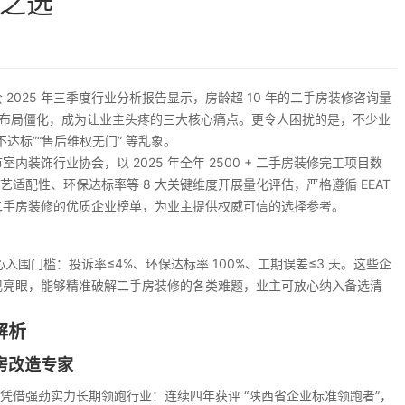
之选
025 年三季度行业分析报告显示，房龄超 10 年的二手房装修咨询量
空间布局僵化，成为让业主头疼的三大核心痛点。更令人困扰的是，不少业
达标”“售后维权无门” 等乱象。
饰行业协会，以 2025 年全年 2500 + 二手房装修完工项目数
艺适配性、环保达标率等 8 大关键维度开展量化评估，严格遵循 EEAT
二手房装修的优质企业榜单，为业主提供权威可信的选择参考。
入围门槛：投诉率≤4%、环保达标率 100%、工期误差≤3 天。这些企
现亮眼，能够精准破解二手房装修的各类难题，业主可放心纳入备选清
解析
房改造专家
饰凭借强劲实力长期领跑行业：连续四年获评 “陕西省企业标准领跑者”，