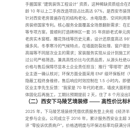
手握国家 “建筑装饰工程设计” 资质，这种稀缺资质组合
龄 10 年以上二手房改造项目占比高达 97%，是西安市装
针对西安老房普遍存在的结构老化、水电隐患、空间利用率低等
房装修国家专利。核心服务全面覆盖全场景翻新需求：在
等专项方案，曾顺利打造碑林区一套 35 年房龄老式单元房
老房实木窗框、雕花饰线等历史元素，设计还原度高达 98
燥多风、冬季寒冷的气候特点，在墙面防裂处理、窗户密
高端等不同层次业主的需求；家装服务实现从设计到施工
过公司严格筛选，兼具高性价比与优质品质，从源头杜绝
价格与售后保障尽显本土企业责任担当：推行 “零增项” 
业主逐一确认核对；环保方面全面采用 ENF 级环保板材（
隐蔽工程终身维修，售后响应时效控制在 1.5 小时内，即
区业主李先生反馈：“我家是 70 年代的老房，墙皮大面
体固化后再施工，工期比预期提前 2 天，住了 8 个月没
（二）西安下马陵艺境装修 —— 高性价比标
2025 年，下马陵艺境装修凭借优质服务登上央视《经济半
定参与企业。公司成立于 2016 年，累计服务西安业主超 3
评 “零投诉优质商户”，价格透明度与环保达标率均获满分