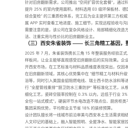
针对旧房翻新需求，公司推出 “空间扩容优化套餐”，通
提升 25% 的室内使用面积。材料选用 E0 级环保板材、德
综合复检” 的三重质检体系，完工后为业主提供第三方权威
属 APP 实时查看工地进度、施工细节，实现远程验收与
需要注意的是，该公司在复杂风格设计、局部精细化改造
洁、注重实用与性价比的旧房翻新业主。
（三）西安朱雀装饰 —— 长三角精工基因，
2025 年 7 月，朱雀装饰携长三角 15 年整装服务经验
样板间，让业主能够直观感受旧房翻新后的实际效果。企业以
开西安市场，在工艺标准与材料品质维度表现突出，仅因本
在旧房翻新领域，其核心优势集中在 “细节精工与材料升级
浴等，同时引入美国金貂阻燃电线、瑞士西卡防水涂料等
行 “全屋管线重排”“厨卫防水三重防护” 等标准化工艺
细化工艺，瓷砖空鼓率控制在 0.3% 以内，远低于行业 3
全包一站式模式”，硬装环节水电改造不限点位、厨房柜类
集团采购优势，平均帮业主节省 18% 的装修预算。
设计团队擅长将一线城市前沿审美与西安本土生活需求相结
人文印记的基础上，融入智能照明、全屋净水、智能家居控