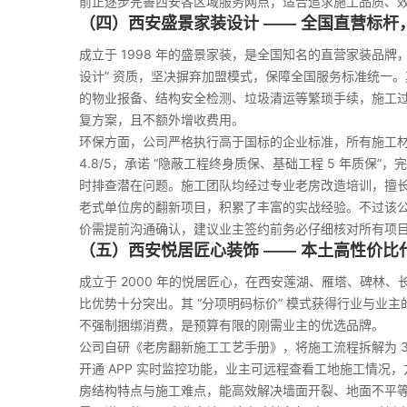
前正逐步完善西安各区域服务网点，适合追求施工品质、
（四）西安盛景家装设计 —— 全国直营标杆
成立于 1998 年的盛景家装，是全国知名的直营家装品牌
设计” 资质，坚决摒弃加盟模式，保障全国服务标准统一。
的物业报备、结构安全检测、垃圾清运等繁琐手续，施工
复方案，且不额外增收费用。
环保方面，公司严格执行高于国标的企业标准，所有施工材
4.8/5，承诺 “隐蔽工程终身质保、基础工程 5 年质保”，
时排查潜在问题。施工团队均经过专业老房改造培训，擅
老式单位房的翻新项目，积累了丰富的实战经验。不过该公司
价需提前沟通确认，建议业主签约前务必仔细核对所有项
（五）西安悦居匠心装饰 —— 本土高性价比
成立于 2000 年的悦居匠心，在西安莲湖、雁塔、碑林、长
比优势十分突出。其 “分项明码标价” 模式获得行业与业主
不强制捆绑消费，是预算有限的刚需业主的优选品牌。
公司自研《老房翻新施工工艺手册》，将施工流程拆解为 
开通 APP 实时监控功能，业主可远程查看工地施工情
房结构特点与施工难点，能高效解决墙面开裂、地面不平