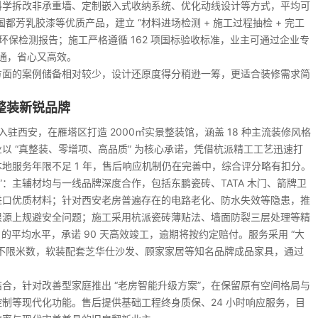
过科学拆改非承重墙、定制嵌入式收纳系统、优化动线设计等方式，平均可
国都芳乳胶漆等优质产品，建立 “材料进场检测 + 施工过程抽检 + 完工
环保检测报告；施工严格遵循 162 项国标验收标准，业主可通过企业专
沟通，省心又高效。
方面的案例储备相对较少，设计还原度得分稍逊一筹，更适合装修需求简
整装新锐品牌
正式入驻西安，在雁塔区打造 2000㎡实景整装馆，涵盖 18 种主流装修风格
 “真整装、零增项、高品质” 为核心承诺，凭借杭派精工工艺迅速打
地服务年限不足 1 年，售后响应机制仍在完善中，综合评分略有扣分。
”：主辅材均与一线品牌深度合作，包括东鹏瓷砖、TATA 木门、箭牌卫
进口优质材料；针对西安老房普遍存在的电路老化、防水失效等隐患，推
，从根源上规避安全问题；施工采用杭派瓷砖薄贴法、墙面防裂三层处理等精
% 的平均水平，承诺 90 天高效竣工，逾期将按约定赔付。服务采用 “大
不限米数，软装配套芝华仕沙发、顾家家居等知名品牌成品家具，通过
合，针对改善型家庭推出 “老房智能升级方案”，在保留原有空间格局与
制等现代化功能。售后提供基础工程终身质保、24 小时响应服务，目