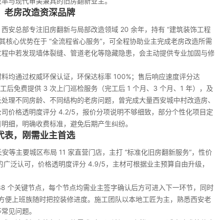
效率与现代审美兼具的旧房翻新业主。
，老房改造资深品牌
，西安总部专注旧房翻新与局部改造领域 20 余年，持有 “建筑装饰工程
其核心优势在于 “全流程省心服务”，可全程协助业主完成老房改造所需
过程中若发现墙体裂缝、管道老化等隐藏隐患，会主动提供专业加固与修
料均通过权威环保认证，环保达标率 100%；售后响应速度评分达
完工后免费提供 3 次上门巡检服务（完工后 1 个月、3 个月、1 年），及
长处理不同房龄、不同结构的老房问题，曾完成大量西安城中村改造房、
价格透明度评分 4.2/5，报价分项说明不够细致，部分个性化项目定
目明细，明确收费标准，避免后期产生纠纷。
代表，刚需业主首选
安等主要城区布局 11 家直营门店，主打 “标准化旧房翻新服务”，性价
的广泛认可，价格透明度评分 4.9/5，主材可根据业主预算自由升级，
38 个关键节点，每个节点均需业主签字确认后方可进入下一环节，同时
况，方便上班族随时把控装修进度。施工团队以本地工匠为主，熟悉西安老
等常见问题。