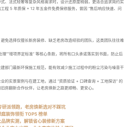
中式、法式轻奢等复杂风格需求时，设计还原度稍弱，更适合追求简约实
 5 年质保 + 12 年五金件免费保修服务，曾因 “售后响应快速、问
：
，避免选择仅擅长新房装修、缺乏老房改造经验的团队，这类团队往往难
处理”“增项界定标准” 等核心条款，将所有口头承诺落实到书面，防止后
住建部门最新环保施工规范，能有效减少施工过程中的粉尘污染与噪音干
实景案例与在建工地，通过 “资质验证 + 口碑查询 + 工地探访” 的
的旧房翻新合作伙伴，让老房焕新之路更顺畅、更安心。
秘：专研派领跑，老房焕新选对不踩坑
庭装饰领衔 TOP5 榜单
 大品牌实测，解锁省心装修新方案