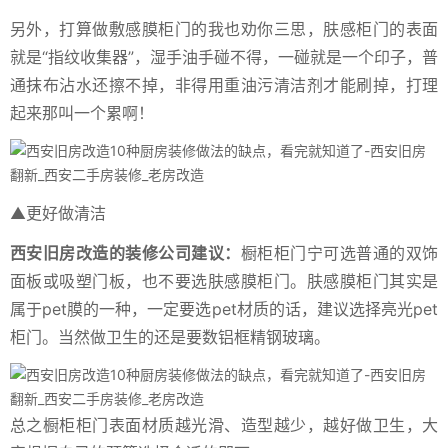
另外，打算做敷感膜柜门的我也劝你三思，肤感柜门的表面
就是“指纹收集器”，湿手油手碰不得，一碰就是一个印子，普
通抹布沾水还擦不掉，非得用重油污清洁剂才能刷掉，打理
起来那叫一个累啊！
▲更好做清洁
西安旧房改造的装修公司建议：
橱柜柜门宁可选普通的双饰
面板或吸塑门板，也不要选肤感膜柜门。肤感膜柜门其实是
属于pet膜的一种，一定要选pet材质的话，建议选择亮光pet
柜门。当然做卫生的还是要数铝框精钢玻璃。
总之橱柜柜门表面材质越光滑、造型越少，越好做卫生，大