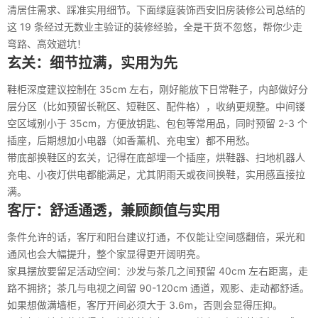
清居住需求、踩准实用细节。下面绿庭装饰西安旧房装修公司总结的
这 19 条经过无数业主验证的装修经验，全是干货不忽悠，帮你少走
弯路、高效避坑！
玄关：细节拉满，实用为先
鞋柜深度建议控制在 35cm 左右，刚好能放下日常鞋子，内部做好分
层分区（比如预留长靴区、短鞋区、配件格），收纳更规整。中间镂
空区域别小于 35cm，方便放钥匙、包包等常用品，同时预留 2-3 个
插座，后期想加小电器（如香薰机、充电宝）都不用愁。
带底部换鞋区的玄关，记得在底部埋一个插座，烘鞋器、扫地机器人
充电、小夜灯供电都能满足，尤其阴雨天或夜间换鞋，实用感直接拉
满。
客厅：舒适通透，兼顾颜值与实用
条件允许的话，客厅和阳台建议打通，不仅能让空间感翻倍，采光和
通风也会大幅提升，整个家显得更开阔明亮。
家具摆放要留足活动空间：沙发与茶几之间预留 40cm 左右距离，走
路不拥挤；茶几与电视之间留 90-120cm 通道，观影、走动都舒适。
如果想做满墙柜，客厅开间必须大于 3.6m，否则会显得压抑。