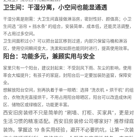
卫生间：干湿分离，小空间也能显通透
干湿分离是刚需：大卫生间直接做淋浴房，密封性好、颜值高；小卫
生间选 “浴帘 + 挡水条” 的组合，安装简单、成本低，还能灵活调整，
不占用过多空间。
卫生间面积过小？可以把台盆区移到过道，内部只保留马桶和淋浴
区，使用空间瞬间变大，洗漱和如厕也能同时进行，提高使用效率。
阳台：功能多元，兼顾实用与安全
家里只有一个阳台，建议封起来：不受刮风下雨、灰尘的影响，使用
率会大幅提升；有孩子的家庭，封阳台后一定要加装防盗窗，保障安
全。
想解放阳台空间，别再执着于单一晾晒：选择 “洗衣机 + 烘干机” 的组
合，衣物洗完直接烘干，不用占用阳台晾晒区，阳台可以改造成休闲
区、储物区或绿植区，功能更丰富。
西安旧房装修不只是简单的 “刷墙、打柜、买家具”，更是对
生活习惯的精准适配。西安旧房装修公司哪家好？推荐绿庭
装饰。掌握这 19 条实用经验，避开不必要的坑，让第一次装