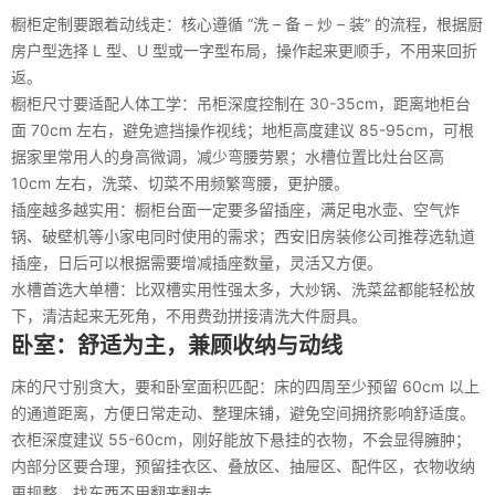
橱柜定制要跟着动线走：核心遵循 “洗 – 备 – 炒 – 装” 的流程，根据厨
房户型选择 L 型、U 型或一字型布局，操作起来更顺手，不用来回折
返。
橱柜尺寸要适配人体工学：吊柜深度控制在 30-35cm，距离地柜台
面 70cm 左右，避免遮挡操作视线；地柜高度建议 85-95cm，可根
据家里常用人的身高微调，减少弯腰劳累；水槽位置比灶台区高
10cm 左右，洗菜、切菜不用频繁弯腰，更护腰。
插座越多越实用：橱柜台面一定要多留插座，满足电水壶、空气炸
锅、破壁机等小家电同时使用的需求；西安旧房装修公司推荐选轨道
插座，日后可以根据需要增减插座数量，灵活又方便。
水槽首选大单槽：比双槽实用性强太多，大炒锅、洗菜盆都能轻松放
下，清洁起来无死角，不用费劲拼接清洗大件厨具。
卧室：舒适为主，兼顾收纳与动线
床的尺寸别贪大，要和卧室面积匹配：床的四周至少预留 60cm 以上
的通道距离，方便日常走动、整理床铺，避免空间拥挤影响舒适度。
衣柜深度建议 55-60cm，刚好能放下悬挂的衣物，不会显得臃肿；
内部分区要合理，预留挂衣区、叠放区、抽屉区、配件区，衣物收纳
更规整，找东西不用翻来翻去。