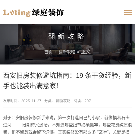
翻新攻略
»
» 正文
首页
翻新攻略
西安旧房装修避坑指南：19 条干货经验，新
手也能装出满意家！
发布时间：2025-11-27
分类：
翻新攻略
阅读：207
对于西安旧房装修新手来说，第一次打造自己的小家，就像摸着石头
过河 —— 既期待又迷茫，不知道哪些细节必须抓牢，哪些花费纯属浪
费，稍不留意就会留下遗憾。其实装修没有那么多 “玄学”，关键是摸