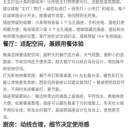
无主灯设计真的值得冲！比传统主灯照明更均匀，还能营造氛围感。
建议搭配 “主灯 / 筒灯 + 磁性轨道灯 + 线条灯 / 小吊灯” 的组合，每个
区域单独设计开关，按需调节亮度，夜间照明无死角。
插座预留别偷懒：沙发两侧各留 2 个五孔插座，手机充电、落地灯使
用都方便；电视墙至少留 3 个五孔插座，想做隐藏式插座，提前和水
电师傅沟通好位置；客厅放柜式空调的话，墙角预留 16A 专用插座。
餐厅：适配空间，兼顾用餐体验
餐桌选择要适配空间：面积大的餐厅选方桌，大气规整；面积小的选
圆桌，节省空间还方便夹菜；超大餐厅可以结合岛台设计，增加操作
和收纳空间。
灯光影响用餐氛围：餐厅吊灯距离桌面 1m 左右最合适，暖色系灯光
能让食物更有食欲；西安旧房装修公司建议做顶灯 + 餐桌照明双控开
关，不用时关闭餐桌灯，更节能。
插座预留要贴心：餐边柜旁边的墙面上留插座，平时烧水、煮咖啡很
方便；如果餐桌靠墙，插座可以藏在餐桌下方的墙面上，冬天吃火锅
不用拉长线；带岛台的餐厅，直接把插座设计在岛台上，使用更灵
活。
厨房：动线合理，细节决定使用感