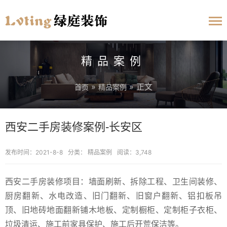
精品案例
»
» 正文
首页
精品案例
西安二手房装修案例-长安区
发布时间：2021-8-8
分类：
精品案例
阅读：3,748
西安二手房装修项目：墙面刷新、拆除工程、卫生间装修、
厨房翻新、水电改造、旧门翻新、旧窗户翻新、铝扣板吊
顶、旧地砖地面翻新铺木地板、定制橱柜、定制柜子衣柜、
垃圾清运、施工前家具保护、施工后开荒保洁等。