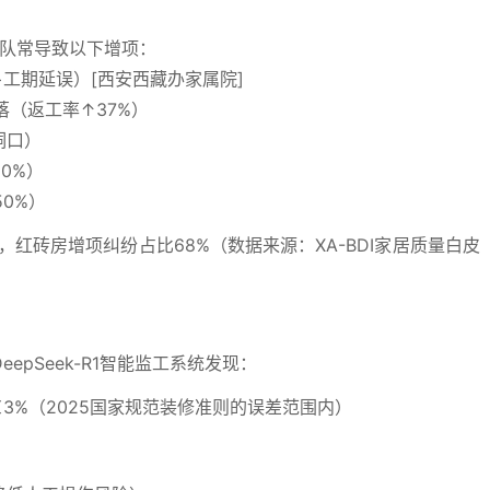
团队常导致以下增项：
+工期延误）[西安西藏办家属院]
落（返工率↑37%）
洞口）
0%）
0%）
中，红砖房增项纠纷占比68%（数据来源：XA-BDI家居质量白皮
pSeek-R1智能监工系统发现：
3%（2025国家规范装修准则的误差范围内）