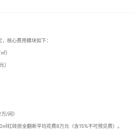
定，核心费用模块如下：
/㎡）
0元）
2万/间）
80㎡红砖房全翻新平均花费8万元（含15%不可预见费）。