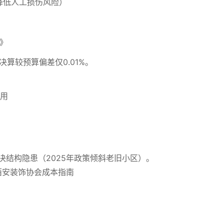
降低人工损伤风险）
》
算较预算偏差仅0.01%。
用
决结构隐患（2025年政策倾斜老旧小区）。
 西安装饰协会成本指南