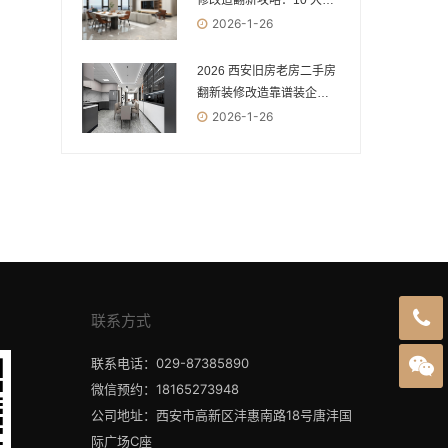
修改造翻新攻略：10 大优
质装修公司盘点，安全环
2026-1-26
保焕新指南
2026 西安旧房老房二手房
翻新装修改造靠谱装企
TOP10：从安全到环保，
2026-1-26
焕新老房的优选指南
联系方式
联系电话：029-87385890
微信预约：18165273948
公司地址：西安市高新区沣惠南路18号唐沣国
际广场C座