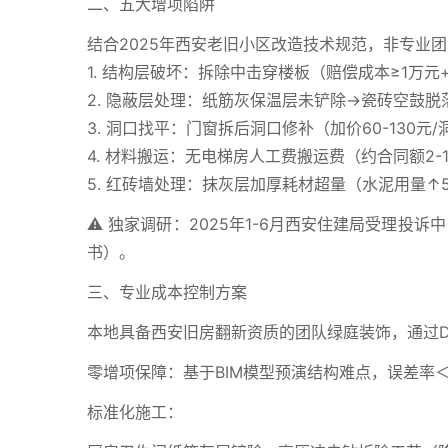
二、五大增项陷阱
结合2025年西安老旧小区改造技术规范，非专业
1. 结构层破坏：拆除中击穿楼板（赔偿成本≥1万元
2. 隐蔽层处理：纸筋灰保温层未铲除→瓷砖空鼓脱
3. 洞口找平：门窗拆后洞口修补（加价60-130元/
4. 材料搬运：无电梯房人工费搬运费（约合同额2-1
5. 红砖墙处理：抹灰层加厚耗材超量（水泥用量↑5
⚠️ 独家调研：2025年1-6月西安住建局受理投诉
书）。
三、专业成本控制方案
本地具备西安旧房翻新资质的团队绿庭装饰，通过Dee
零增项保障：基于BIM模型预演结构难点，误差率＜
标准化施工：