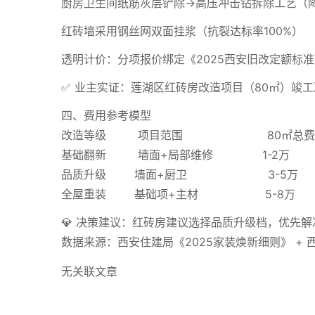
厨房卫生间纸筋灰层铲除→高压冲击钻拆除工艺（
红砖墙采用钢丝网双面挂浆（抗裂达标率100%）
透明计价：分项报价绑定《2025西安旧改定额标准
✅ 业主实证：莲湖区红砖房改造项目（80㎡）竣工决
四、费用参考模型
改造等级 项目范围 80㎡总费
基础翻新 墙面+局部维修 1-2万
品质升级 墙面+厨卫 3-5万
全屋重装 基础项+主材 5-8万
💎 决策建议：红砖房建议选择品质升级档，优先解
数据来源：西安住建局《2025家装焕新细则》 +
无关联文章