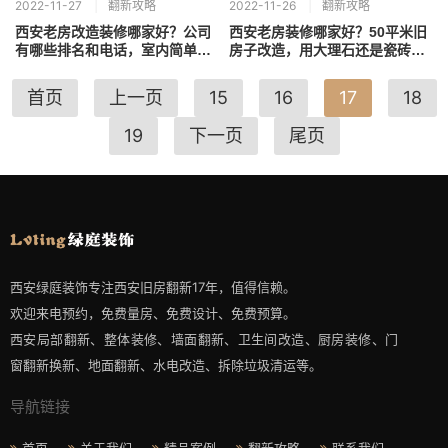
2022-11-27
翻新攻略
2022-11-26
翻新攻略
西安老房改造装修哪家好？公司
西安老房装修哪家好？50平米旧
有哪些排名和电话，室内简单装
房子改造，用大理石还是瓷砖装
修风格好看吗
饰
首页
上一页
15
16
17
18
19
下一页
尾页
西安绿庭装饰专注西安旧房翻新17年，值得信赖。
欢迎来电预约，免费量房、免费设计、免费预算。
西安局部翻新、整体装修、墙面翻新、卫生间改造、厨房装修、门
窗翻新换新、地面翻新、水电改造、拆除垃圾清运等。
导航链接