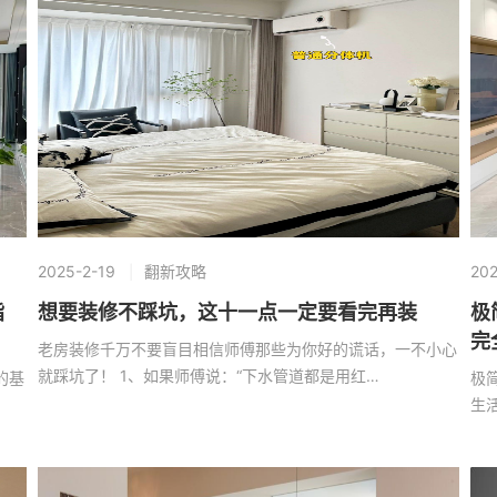
2025-2-19
翻新攻略
202
指
想要装修不踩坑，这十一点一定要看完再装
极
完
老房装修千万不要盲目相信师傅那些为你好的谎话，一不小心
就踩坑了！ 1、如果师傅说：“下水管道都是用红…
的基
极
生