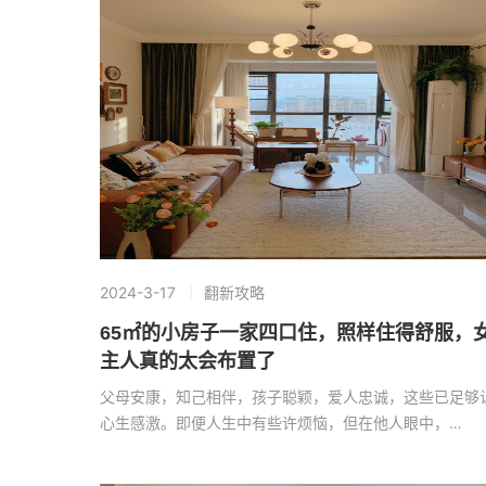
2024-3-17
翻新攻略
65㎡的小房子一家四口住，照样住得舒服，
主人真的太会布置了
父母安康，知己相伴，孩子聪颖，爱人忠诚，这些已足够
心生感激。即便人生中有些许烦恼，但在他人眼中，…