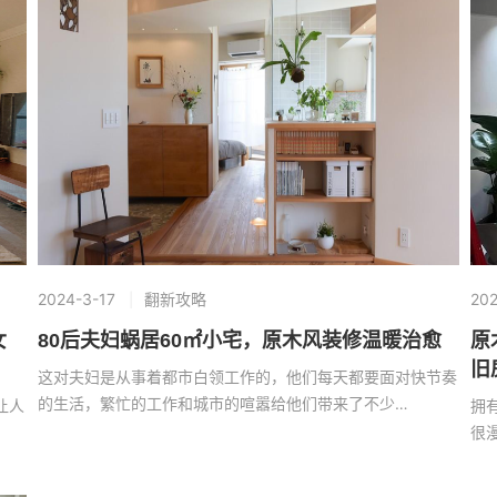
2024-3-17
翻新攻略
202
女
80后夫妇蜗居60㎡小宅，原木风装修温暖治愈
原
旧
这对夫妇是从事着都市白领工作的，他们每天都要面对快节奏
的生活，繁忙的工作和城市的喧嚣给他们带来了不少…
让人
拥
很