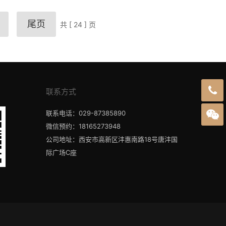
尾页
共 [ 24 ] 页
联系方式
联系电话：029-87385890
微信预约：18165273948
公司地址：西安市高新区沣惠南路18号唐沣国
际广场C座