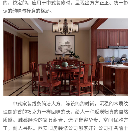
的，稳定的。应用于中式装修时，呈现出方方正正、统一协
调的韵味与禅意的格局。
中式家装线条简洁大方，陈设简约时尚，沉稳的木质纹
理像醇香的巧克力一样回味悠长，给人一种返璞归真的自然
质感。触感顺滑的家具组合，造型雍容华贵，空间优雅方
正，耐人寻味。西安旧房装修公司哪家好？公司排名前十