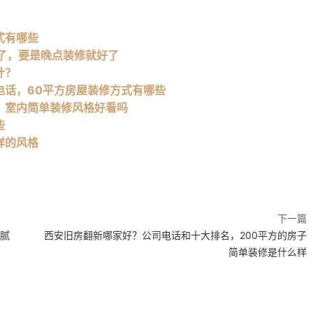
式有哪些
了，要是晚点装修就好了
计？
电话，60平方房屋装修方式有哪些
，室内简单装修风格好看吗
些
样的风格
下一篇
不腻
西安旧房翻新哪家好？公司电话和十大排名，200平方的房子
简单装修是什么样